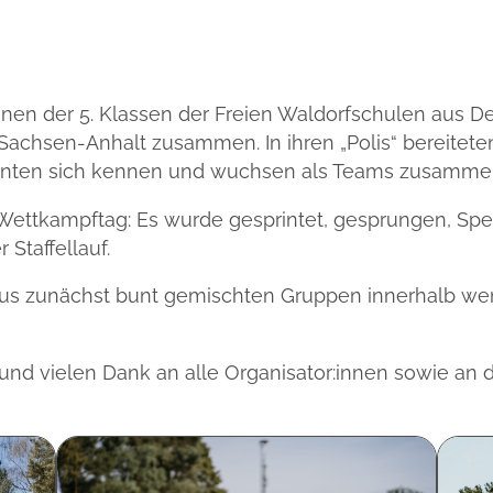
innen der 5. Klassen der Freien Waldorfschulen aus
chsen-Anhalt zusammen. In ihren „Polis“ bereiteten
, lernten sich kennen und wuchsen als Teams zusamme
h Wettkampftag: Es wurde gesprintet, gesprungen, Sp
Staffellauf.
aus zunächst bunt gemischten Gruppen innerhalb we
nd vielen Dank an alle Organisator:innen sowie an d